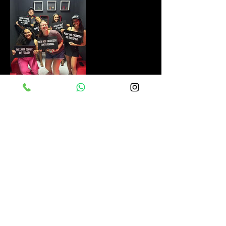
Política de Cancelamento
Reagendamentos são permitidos até
24h de antecedência do jogo,
podendo a remarcação ser feita
apenas para o mesmo mês da
reserva original. Contate-nos pelo
whatsapp.