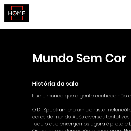
No
Mundo Sem Cor
História da sala
E se o mundo que a gente conhece não ex
O Dr. Spectrum era um cientista melancól
cores do mundo. Após diversas tentativas 
Tudo o que enxergamos agora é preto e 
Os índices de depressão aumentaram. Nada