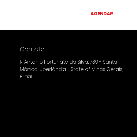
Informações
Vale Presente
AGENDAR
Carrinh
Contato
R. Antônio Fortunato da Silva, 739 - Santa
Mônica, Uberlândia - State of Minas Gerais,
Brazil