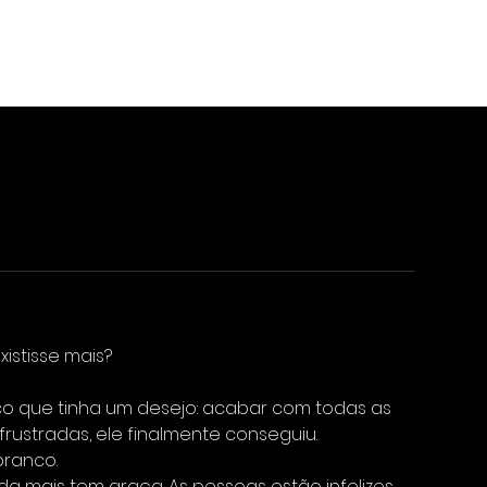
ssas Salas
Jogos Online
Empresas
Perguntas
Frequentes
istisse mais?
ico que tinha um desejo: acabar com todas as
frustradas, ele finalmente conseguiu.
branco.
 mais tem graça. As pessoas estão infelizes.